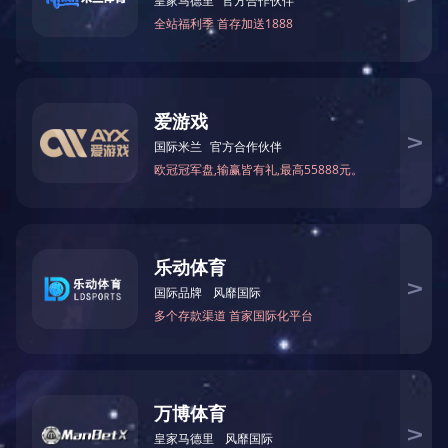
工程案例
进一步了解

国内案例
国外案例
关于我们

关于我们
进一步了解

公司简介
乐竞官网
荣誉资质
发展历程