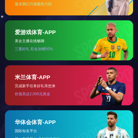
全部分类


案例1
案例1
案例2
案例2
案例5
案例5
案例4