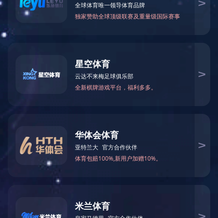
安全无线网络建设方案
智能化机房建设及动环监测
分支组网及移动办公
智能化组网解决方案
新闻资讯

新闻资讯
进一步了解

乐竞官网
行业新闻
工程案例
