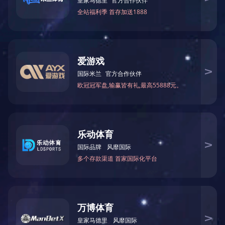
工程案例
进一步了解

国内案例
国外案例
关于我们

关于我们
进一步了解

公司简介
乐竞官网
荣誉资质
发展历程