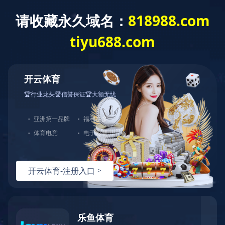
乐竞官网
乐竞官网-乐竞(中国)一站式体育服务
解决方案

解决方案
进一步了解

弱电系统建设及智能化系统
信息安全整体解决方案
安全云解决方案