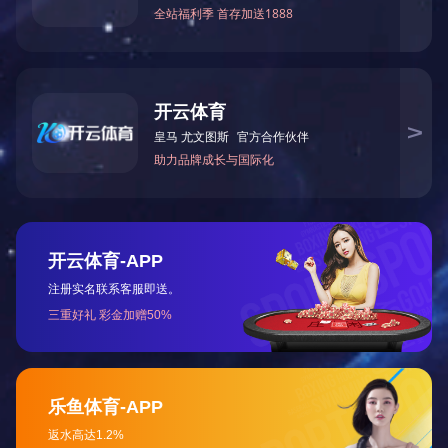
合作品牌
联系我们
020-87566596
解决方案
您现在的位置：
乐竞官网-乐竞(中国)一站式体育服务
/
关于BOSS
/
安全无线网络建设方案
解决方案
全部分类
