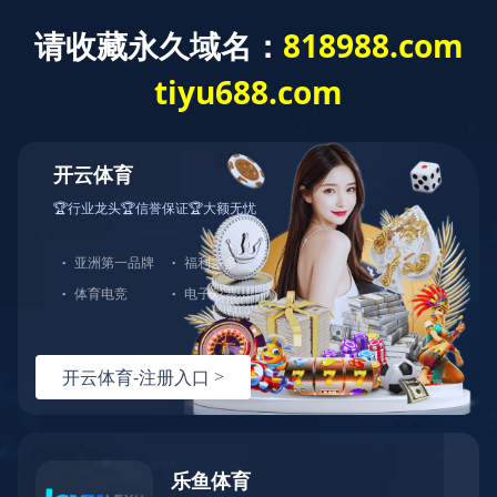
乐竞官网
乐竞官网-乐竞(中国)一站式体育服务
解决方案

解决方案
进一步了解

弱电系统建设及智能化系统
信息安全整体解决方案
安全云解决方案