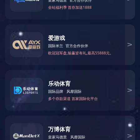
工程案例
进一步了解

国内案例
国外案例
关于我们

关于我们
进一步了解

公司简介
乐竞官网
荣誉资质
发展历程